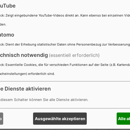
gen Sie zur Terminvorsprache den erstellten QR
uTube
ck
:
Zeigt eingebundene YouTube-Videos direkt an. Kann ebenso bei einzelnen Vi
hnsitzanmeldung
den.
hlands umgezogen?
atomo
ist jetzt online und gebührenfrei möglich! Mit
ck
:
Dient der Erhebung statistischer Daten ohne Personenbezug zur Verbesserun
 Meldebehörde Ihre neue Wohnanschrift einfach
chnisch notwendig
(essentiell erforderlich)
erforderlich. Sie erhalten im Anschluss eine di
ck
:
Essentielle Cookies, die für verschieden Funktionen auf der Seite (z.B. Kartend
ses, Reisepasses oder Ihrer eID-Karte erfolgt 
cheinstellungen) erforderlich sind.
tphone.
ldung vorzunehmen, benötigen Sie ein Nutzerk
le Dienste aktivieren
eisApp und ein NFC-fähiges Smartphone oder 
 diesem Schalter können Sie alle Dienste aktivieren.
nischen Wohnsitzanmeldung finden Sie auf uns
b
Ausgewählte akzeptieren
Alle 
gne