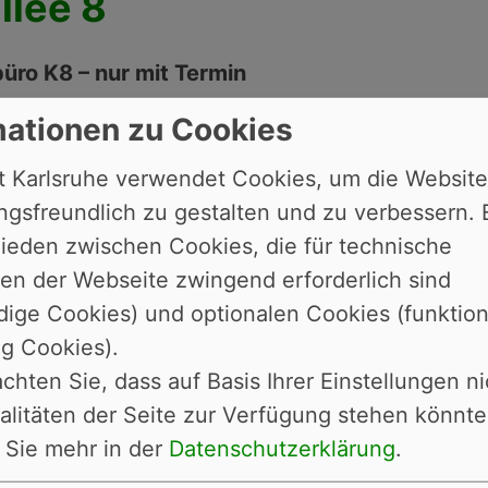
llee 8
üro K8 – nur mit Termin
erbüro Kaiserallee 8 ist nur nach vorheriger T
mationen zu Cookies
w.karlsruhe.de/terminvereinbarung
oder telefo
t Karlsruhe verwendet Cookies, um die Website
bereich K8 – ohne Termin
gsfreundlich zu gestalten und zu verbessern. 
e vorherige Terminvereinbarung im Expressbere
ieden zwischen Cookies, die für technische
hten Sie die abweichenden Einlasszeiten bei ei
en der Webseite zwingend erforderlich sind
gsangebot und den Öffnungszeiten
ige Cookies) und optionalen Cookies (funktio
lee 8)
g Cookies).
achten Sie, dass auf Basis Ihrer Einstellungen ni
ild, 07. Mai 2026
alitäten der Seite zur Verfügung stehen könnte
von Lichtbildern bei Babys und Kleinkindern (un
 Sie mehr in der
Datenschutzerklärung
.
mit Kindern unter 6 Jahren einen zertifizierten F