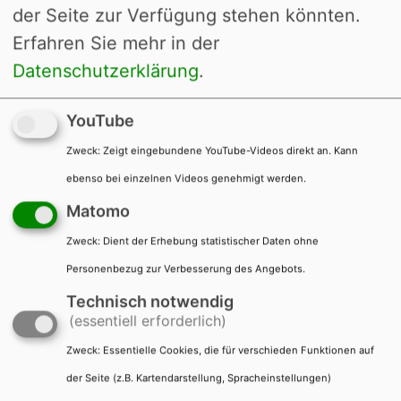
Per E-Mail an
der Seite zur Verfügung stehen könnten.
buergerbuero@groetzingen.karlsruhe.
Erfahren Sie mehr in der
de
Datenschutzerklärung
.
In Ausnahmefällen telefonisch unter
YouTube
0721 133-7628
oder über unseren Infopoint unter
Zweck
:
Zeigt eingebundene YouTube-Videos direkt an. Kann
0721 133-7610
ebenso bei einzelnen Videos genehmigt werden.
Matomo
Kontakt / Öffnungszeiten
Zweck
:
Dient der Erhebung statistischer Daten ohne
Personenbezug zur Verbesserung des Angebots.
Öffentlicher Personennahverkehr /
Parken
Technisch notwendig
(essentiell erforderlich)
Formulare
Zweck
:
Essentielle Cookies, die für verschieden Funktionen auf
der Seite (z.B. Kartendarstellung, Spracheinstellungen)
Leistungen