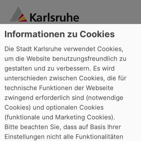
Bürgerservice Karlsruhe
Informationen zu Cookies
Die Stadt Karlsruhe verwendet Cookies,
Bürgerbüro Grötzingen
um die Website benutzungsfreundlich zu
gestalten und zu verbessern. Es wird
Sie finden das Bürgerbüro Grötzingen
unterschieden zwischen Cookies, die für
im Rathaus I.
technische Funktionen der Webseite
Persönliche Vorsprache nur mit
zwingend erforderlich sind (notwendige
Terminvereinbarung (außer bei der
Cookies) und optionalen Cookies
Abholung von Ausweisdokumenten):
(funktionale und Marketing Cookies).
Online per Karlsruhe.App oder unter
Bitte beachten Sie, dass auf Basis Ihrer
karlsruhe.de/terminvereinbarung
Einstellungen nicht alle Funktionalitäten