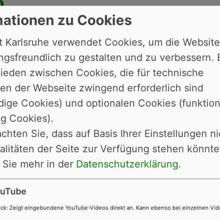
n
mationen zu Cookies
en, müssen Sie sich innerhalb von zwei Woche
t Karlsruhe verwendet Cookies, um die Website
en Wohnort anmelden.
gsfreundlich zu gestalten und zu verbessern. 
tronische Wohnsitzanmeldung in Baden-Württemb
ieden zwischen Cookies, die für technische
er bestimmten Voraussetzungen (siehe unten) 
en der Webseite zwingend erforderlich sind
ige Cookies) und optionalen Cookies (funktio
iziellen Seite der Wohnsitzanmeldung, ob in Ihre
g Cookies).
achten Sie, dass auf Basis Ihrer Einstellungen ni
nsitzanmeldung
alitäten der Seite zur Verfügung stehen könnte
 Sie mehr in der
Datenschutzerklärung
.
g mit Videochat im Virtuellen Amt
uTube
iten und ein Behördengang ist nicht mehr nötig
ck
:
Zeigt eingebundene YouTube-Videos direkt an. Kann ebenso bei einzelnen Vi
all aus wahrnehmen.