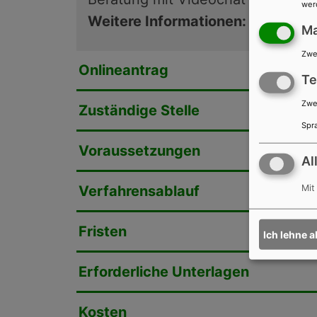
wer
Weitere Informationen:
Virtuelle
M
Zwe
Onlineantrag
Te
Zwe
Zuständige Stelle
Spra
Voraussetzungen
Al
Mit
Verfahrensablauf
Fristen
Ich lehne a
Erforderliche Unterlagen
Kosten