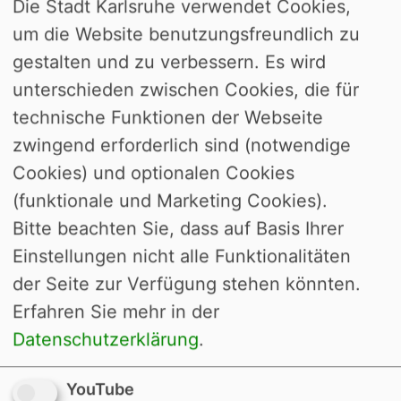
Die Stadt Karlsruhe verwendet Cookies,
Staatsangehörigen aus Staaten
um die Website benutzungsfreundlich zu
außerhalb der EU oder des EWR, die in
gestalten und zu verbessern. Es wird
Deutschland studieren.
unterschieden zwischen Cookies, die für
Nähere Informationen zur
technische Funktionen der Webseite
Gültigkeitsdauer und den
zwingend erforderlich sind (notwendige
Voraussetzungen finden Sie unter "
Cookies) und optionalen Cookies
Aufenthaltserlaubnis für Studierende aus
(funktionale und Marketing Cookies).
Staaten außerhalb EU/EWR - beantragen
".
Bitte beachten Sie, dass auf Basis Ihrer
Einstellungen nicht alle Funktionalitäten
Onlineantrag
der Seite zur Verfügung stehen könnten.
Erfahren Sie mehr in der
Formulare und weitere Angebote
Datenschutzerklärung
.
Zuständige Stelle
YouTube