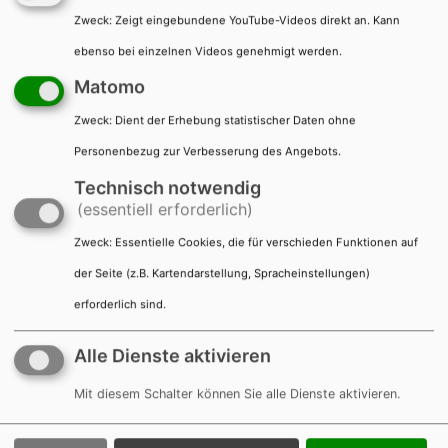
Voraussetzungen
Zweck
:
Zeigt eingebundene YouTube-Videos direkt an. Kann
ebenso bei einzelnen Videos genehmigt werden.
Verfahrensablauf
Matomo
Zweck
:
Dient der Erhebung statistischer Daten ohne
Fristen
Personenbezug zur Verbesserung des Angebots.
Technisch notwendig
Erforderliche Unterlagen
(essentiell erforderlich)
Zweck
:
Essentielle Cookies, die für verschieden Funktionen auf
Kosten
der Seite (z.B. Kartendarstellung, Spracheinstellungen)
Bearbeitungsdauer
erforderlich sind.
Alle Dienste aktivieren
Vertiefende Informationen
Mit diesem Schalter können Sie alle Dienste aktivieren.
Hinweise